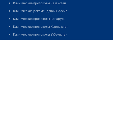
Клинические протоколы Казахстан
Клинические рекомендации Россия
Клинические протоколы Беларусь
Клинические протоколы Кыргызстан
Клинические протоколы Узбекистан
Клинические протоколы диагностики и лечения
​Стоматологический центр "ALFA"
Обзоры мировой медицинской периодики
Позвонить
Заболевания: обзорные статьи
Новости здравоохранения
Медикаменты
Лабораторные показатели
Медицинские термины
Мобильные приложения
клиникам
МИС для клиники