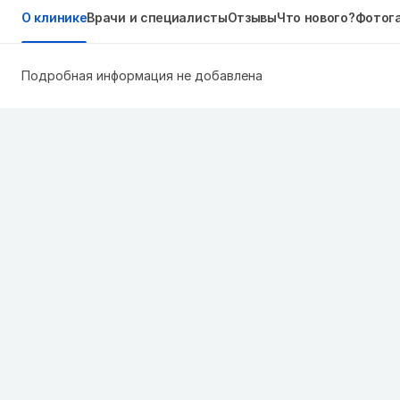
О клинике
Врачи и специалисты
Отзывы
Что нового?
Фотог
Подробная информация не добавлена