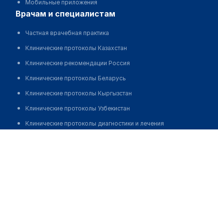
Мобильные приложения
врачам и специалистам
Частная врачебная практика
Клинические протоколы Казахстан
Клинические рекомендации Россия
Клинические протоколы Беларусь
Клинические протоколы Кыргызстан
Клинические протоколы Узбекистан
Клинические протоколы диагностики и лечения
Городская больница №2
Обзоры мировой медицинской периодики
Заболевания: обзорные статьи
Позвонить
Новости здравоохранения
Медикаменты
Лабораторные показатели
Медицинские термины