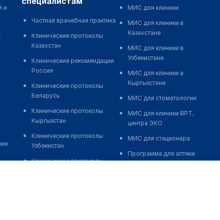
специалистам
й и
МИС для клиники
Частная врачебная практика
МИС для клиники в
к
Казахстане
Клинические протоколы
Казахстан
МИС для клиники в
Узбекистане
Клинические рекомендации
Россия
МИС для клиники в
Кыргызстане
Клинические протоколы
Беларусь
МИС для стоматологии
Клинические протоколы
МИС для клиники ВРТ,
Кыргызстан
центра ЭКО
Клинические протоколы
МИС для стационара
ния
Узбекистан
Программа для аптеки
Клинические протоколы
Автоматизация блока
диагностики и лечения
питания
Обзоры мировой
Реклама и продвижение
медицинской периодики
клиник
Заболевания: обзорные
Разработка сайта клиники