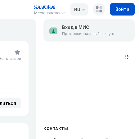
Columbus
Войти
RU
Местоположение
Вход в МИС
Профессиональный аккаунт
Нет отзывов
литься
КОНТАКТЫ