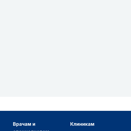
врачам и
клиникам