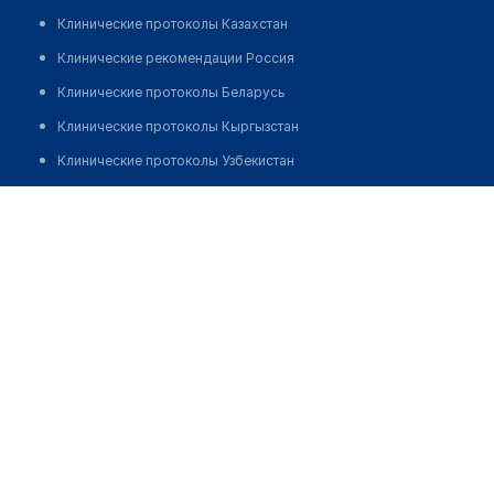
Клинические протоколы Казахстан
Клинические рекомендации Россия
Клинические протоколы Беларусь
Клинические протоколы Кыргызстан
Клинические протоколы Узбекистан
Клинические протоколы диагностики и лечения
Реабилитационный центр "АКБОБЕК"
Обзоры мировой медицинской периодики
Позвонить
Заболевания: обзорные статьи
Новости здравоохранения
Медикаменты
Лабораторные показатели
Медицинские термины
Мобильные приложения
клиникам