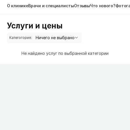
О клинике
Врачи и специалисты
Отзывы
Что нового?
Фотог
Услуги и цены
Категогория:
Не найдено услуг по выбранной категории