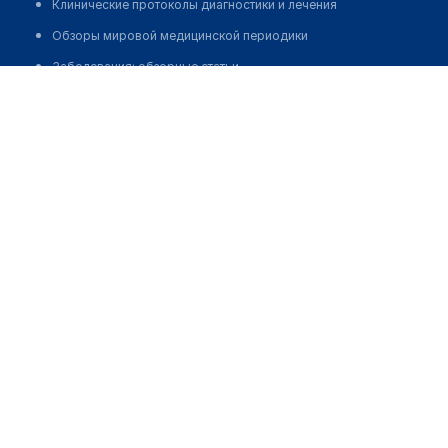
Клинические протоколы диагностики и лечения
Обзоры мировой медицинской периодики
Заболевания: обзорные статьи
Павлодарский областной наркологический диспансер
Новости здравоохранения
Позвонить
Медикаменты
Лабораторные показатели
Медицинские термины
Мобильные приложения
клиникам
МИС для клиники
МИС для клиники в Казахстане
МИС для клиники в Узбекистане
МИС для клиники в Кыргызстане
МИС для стоматологии
МИС для клиники ВРТ, центра ЭКО