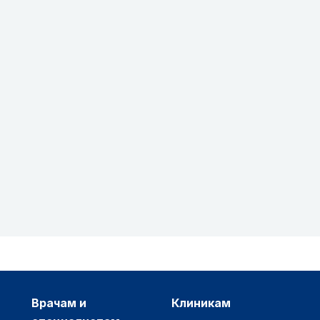
врачам и
клиникам