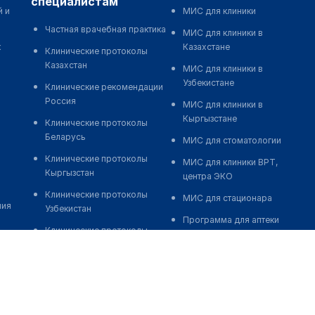
специалистам
й и
МИС для клиники
Частная врачебная практика
МИС для клиники в
к
Казахстане
Клинические протоколы
Казахстан
МИС для клиники в
Узбекистане
Клинические рекомендации
Россия
МИС для клиники в
Кыргызстане
Клинические протоколы
Беларусь
МИС для стоматологии
Клинические протоколы
МИС для клиники ВРТ,
Кыргызстан
центра ЭКО
Клинические протоколы
МИС для стационара
ния
Узбекистан
Программа для аптеки
Клинические протоколы
Автоматизация блока
диагностики и лечения
питания
Обзоры мировой
Реклама и продвижение
медицинской периодики
клиник
Заболевания: обзорные
Разработка сайта клиники