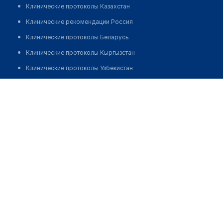
Клинические протоколы Казахстан
Клинические рекомендации Россия
Клинические протоколы Беларусь
Клинические протоколы Кыргызстан
Клинические протоколы Узбекистан
Клинические протоколы диагностики и лечения
Женская консультация
Обзоры мировой медицинской периодики
Позвонить
Заболевания: обзорные статьи
Новости здравоохранения
Медикаменты
Лабораторные показатели
Медицинские термины
Мобильные приложения
клиникам
МИС для клиники