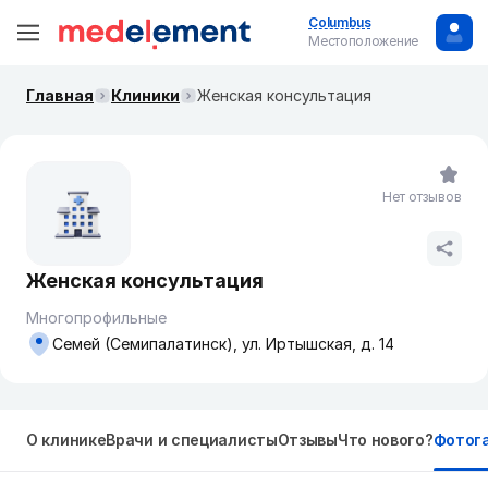
Columbus
Местоположение
Главная
Клиники
Женская консультация
Нет отзывов
Женская консультация
Многопрофильные
Семей (Семипалатинск), ул. Иртышская, д. 14
О клинике
Врачи и специалисты
Отзывы
Что нового?
Фотог