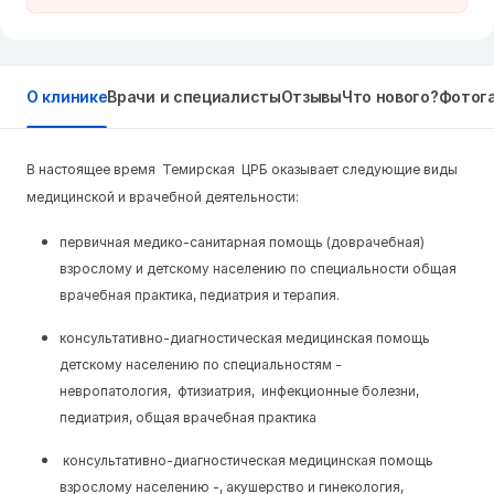
О клинике
Врачи и специалисты
Отзывы
Что нового?
Фотог
В настоящее время Темирская ЦРБ оказывает следующие виды
медицинской и врачебной деятельности:
первичная медико-санитарная помощь (доврачебная)
взрослому и детскому населению по специальности общая
врачебная практика, педиатрия и терапия.
консультативно-диагностическая медицинская помощь
детскому населению по специальностям -
невропатология, фтизиатрия, инфекционные болезни,
педиатрия, общая врачебная практика
консультативно-диагностическая медицинская помощь
взрослому населению -, акушерство и гинекология,