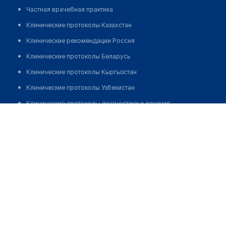
Частная врачебная практика
Клинические протоколы Казахстан
Клинические рекомендации Россия
Клинические протоколы Беларусь
Клинические протоколы Кыргызстан
Клинические протоколы Узбекистан
Клинические протоколы диагностики и лечения
Клиника эстетической медицины "РИММАРИТА"
Обзоры мировой медицинской периодики
Позвонить
Заболевания: обзорные статьи
Новости здравоохранения
Медикаменты
Лабораторные показатели
Медицинские термины
Мобильные приложения
клиникам