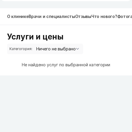
О клинике
Врачи и специалисты
Отзывы
Что нового?
Фотог
Услуги и цены
Категогория:
Не найдено услуг по выбранной категории