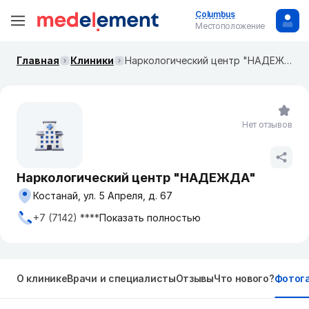
Columbus
Местоположение
Главная
Клиники
Наркологический центр "НАДЕЖДА"
Нет отзывов
Наркологический центр "НАДЕЖДА"
Костанай, ул. 5 Апреля, д. 67
+7 (7142) ****
Показать полностью
О клинике
Врачи и специалисты
Отзывы
Что нового?
Фотог