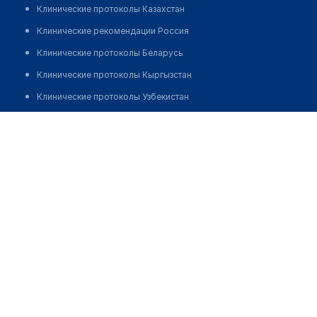
Клинические протоколы Казахстан
Клинические рекомендации Россия
Клинические протоколы Беларусь
Клинические протоколы Кыргызстан
Клинические протоколы Узбекистан
Клинические протоколы диагностики и лечения
Наркологический центр "НАДЕЖДА"
Обзоры мировой медицинской периодики
Позвонить
Заболевания: обзорные статьи
Новости здравоохранения
Медикаменты
Лабораторные показатели
Медицинские термины
Мобильные приложения
клиникам
МИС для клиники