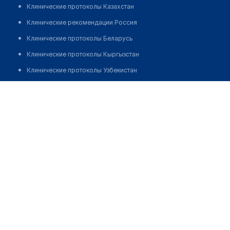
Клинические протоколы Казахстан
Клинические рекомендации Россия
Клинические протоколы Беларусь
Клинические протоколы Кыргызстан
Клинические протоколы Узбекистан
Клинические протоколы диагностики и лечения
Врачебная амбулатория с. Кызылжар
Обзоры мировой медицинской периодики
Позвонить
Заболевания: обзорные статьи
Новости здравоохранения
Медикаменты
Лабораторные показатели
Медицинские термины
Мобильные приложения
клиникам
МИС для клиники