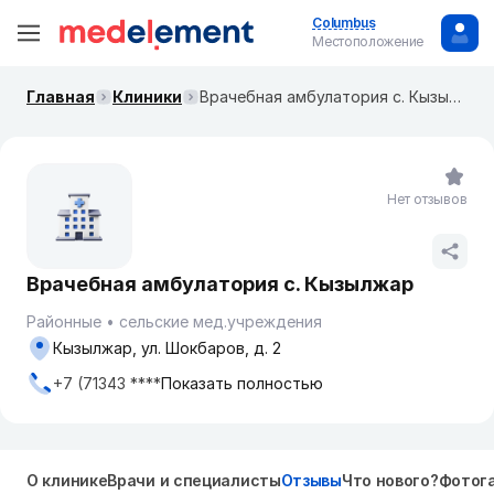
Columbus
Местоположение
Главная
Клиники
Врачебная амбулатория с. Кызылжар
Нет отзывов
Врачебная амбулатория с. Кызылжар
Районные
сельские мед.учреждения
Кызылжар, ул. Шокбаров, д. 2
+7 (71343 ****
Показать полностью
О клинике
Врачи и специалисты
Отзывы
Что нового?
Фотог