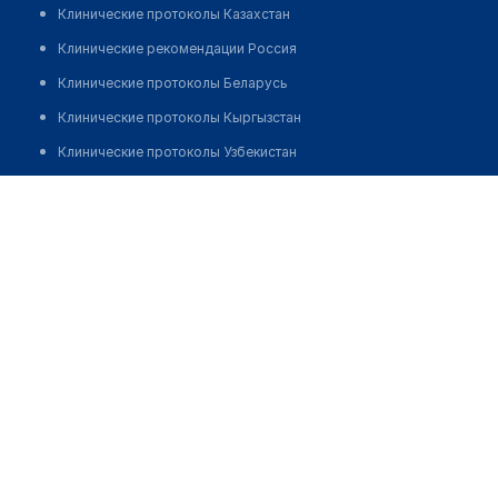
Клинические протоколы Казахстан
Клинические рекомендации Россия
Клинические протоколы Беларусь
Клинические протоколы Кыргызстан
Клинические протоколы Узбекистан
Клинические протоколы диагностики и лечения
Медицинский пункт с. Татьяновка
Обзоры мировой медицинской периодики
Заболевания: обзорные статьи
Новости здравоохранения
Медикаменты
Лабораторные показатели
Медицинские термины
Мобильные приложения
клиникам
МИС для клиники