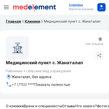
Columbus
Местоположение
Главная
Клиники
Медицинский пункт с. Жанаталап
Нет отзывов
Медицинский пункт с. Жанаталап
Районные
сельские мед.учреждения
Жанаталап, без адреса
+7 (71133 ****
Показать полностью
О клинике
Врачи и специалисты
Отзывы
Что нового?
Фотог