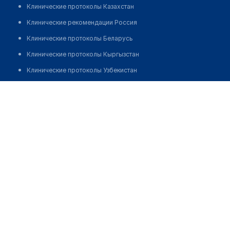
Клинические протоколы Казахстан
Клинические рекомендации Россия
Клинические протоколы Беларусь
Клинические протоколы Кыргызстан
Клинические протоколы Узбекистан
Клинические протоколы диагностики и лечения
Медицинский пункт с. Жанаталап
Обзоры мировой медицинской периодики
Позвонить
Заболевания: обзорные статьи
Новости здравоохранения
Медикаменты
Лабораторные показатели
Медицинские термины
Мобильные приложения
клиникам
МИС для клиники