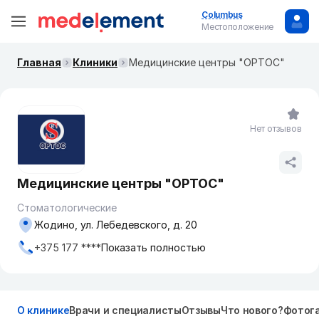
Columbus
Местоположение
Главная
Клиники
Медицинские центры "ОРТОС"
Нет отзывов
Медицинские центры "ОРТОС"
Стоматологические
Жодино, ул. Лебедевского, д. 20
+375 177 ****
Показать полностью
О клинике
Врачи и специалисты
Отзывы
Что нового?
Фотог