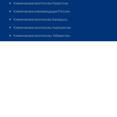
Клинические протоколы Казахстан
Клинические рекомендации Россия
Клинические протоколы Беларусь
Клинические протоколы Кыргызстан
Клинические протоколы Узбекистан
Клинические протоколы диагностики и лечения
Медицинские центры "ОРТОС"
Обзоры мировой медицинской периодики
Позвонить
Заболевания: обзорные статьи
Новости здравоохранения
Медикаменты
Лабораторные показатели
Медицинские термины
Мобильные приложения
клиникам
МИС для клиники