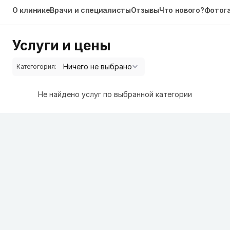
О клинике
Врачи и специалисты
Отзывы
Что нового?
Фотог
Услуги и цены
Категогория:
Не найдено услуг по выбранной категории