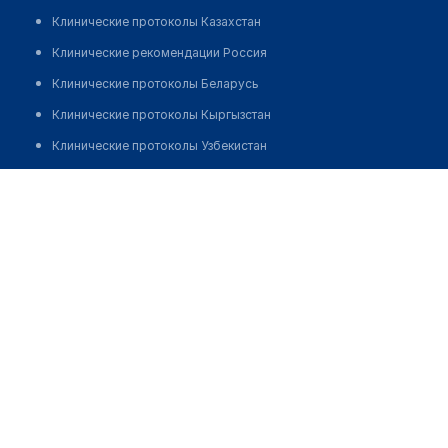
Клинические протоколы Казахстан
Клинические рекомендации Россия
Клинические протоколы Беларусь
Клинические протоколы Кыргызстан
Клинические протоколы Узбекистан
Клинические протоколы диагностики и лечения
Стоматология "APEX STOM"
Обзоры мировой медицинской периодики
Позвонить
Заболевания: обзорные статьи
Новости здравоохранения
Медикаменты
Лабораторные показатели
Медицинские термины
Мобильные приложения
клиникам