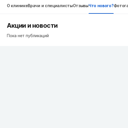
О клинике
Врачи и специалисты
Отзывы
Что нового?
Фотог
Акции и новости
Пока нет публикаций