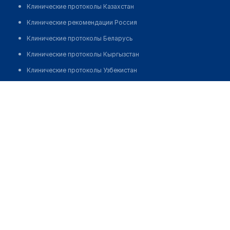
Клинические протоколы Казахстан
Клинические рекомендации Россия
Клинические протоколы Беларусь
Клинические протоколы Кыргызстан
Клинические протоколы Узбекистан
Клинические протоколы диагностики и лечения
Стоматология "APEX STOM"
Обзоры мировой медицинской периодики
Позвонить
Заболевания: обзорные статьи
Новости здравоохранения
Медикаменты
Лабораторные показатели
Медицинские термины
Мобильные приложения
клиникам
МИС для клиники