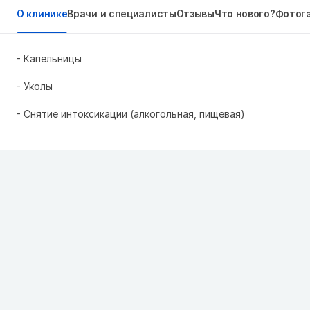
О клинике
Врачи и специалисты
Отзывы
Что нового?
Фотог
- Капельницы
- Уколы
- Снятие интоксикации (алкогольная, пищевая)