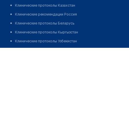
Клинические протоколы Казахстан
Клинические рекомендации Россия
Клинические протоколы Беларусь
Клинические протоколы Кыргызстан
Клинические протоколы Узбекистан
Клинические протоколы диагностики и лечения
Процедурный кабинет при аптеке №23
Обзоры мировой медицинской периодики
Позвонить
Заболевания: обзорные статьи
Новости здравоохранения
Медикаменты
Лабораторные показатели
Медицинские термины
Мобильные приложения
клиникам