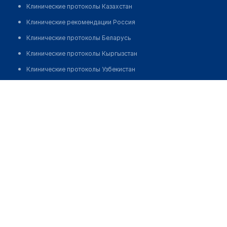
Клинические протоколы Казахстан
Клинические рекомендации Россия
Клинические протоколы Беларусь
Клинические протоколы Кыргызстан
Клинические протоколы Узбекистан
Клинические протоколы диагностики и лечения
​Медицинский центр "IMMA"
Обзоры мировой медицинской периодики
Позвонить
Заболевания: обзорные статьи
Новости здравоохранения
Медикаменты
Лабораторные показатели
Медицинские термины
Мобильные приложения
клиникам
МИС для клиники