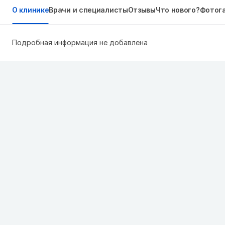
О клинике
Врачи и специалисты
Отзывы
Что нового?
Фотог
Подробная информация не добавлена