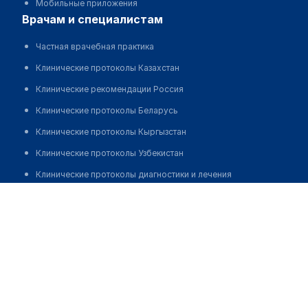
Мобильные приложения
врачам и специалистам
Частная врачебная практика
Клинические протоколы Казахстан
Клинические рекомендации Россия
Клинические протоколы Беларусь
Клинические протоколы Кыргызстан
Клинические протоколы Узбекистан
Клинические протоколы диагностики и лечения
Стоматология "VITA-DENT"
Обзоры мировой медицинской периодики
Заболевания: обзорные статьи
Позвонить
Новости здравоохранения
Медикаменты
Лабораторные показатели
Медицинские термины