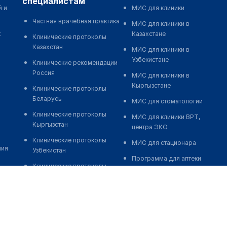
специалистам
й и
МИС для клиники
Частная врачебная практика
МИС для клиники в
к
Казахстане
Клинические протоколы
Казахстан
МИС для клиники в
Узбекистане
Клинические рекомендации
Россия
МИС для клиники в
Кыргызстане
Клинические протоколы
Беларусь
МИС для стоматологии
Клинические протоколы
МИС для клиники ВРТ,
Кыргызстан
центра ЭКО
Клинические протоколы
МИС для стационара
ния
Узбекистан
Программа для аптеки
Клинические протоколы
Автоматизация блока
диагностики и лечения
питания
Обзоры мировой
Реклама и продвижение
медицинской периодики
клиник
Заболевания: обзорные
Разработка сайта клиники