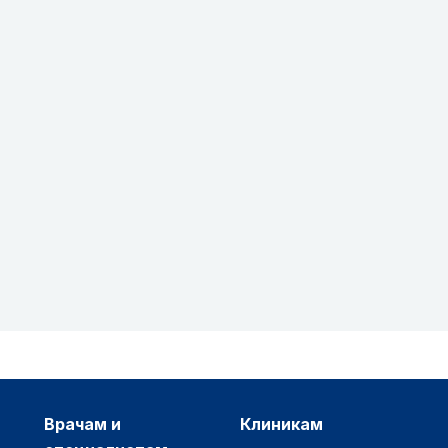
врачам и
клиникам