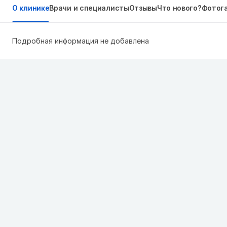
О клинике
Врачи и специалисты
Отзывы
Что нового?
Фотог
Подробная информация не добавлена