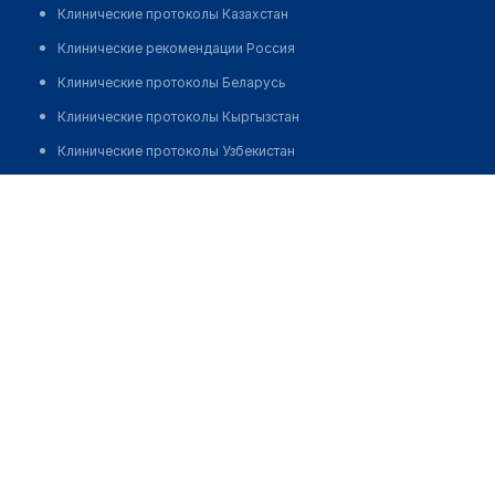
Клинические протоколы Казахстан
Клинические рекомендации Россия
Клинические протоколы Беларусь
Клинические протоколы Кыргызстан
Клинические протоколы Узбекистан
Клинические протоколы диагностики и лечения
Атырауская областная детская стоматологическая
поликлиника
Обзоры мировой медицинской периодики
Заболевания: обзорные статьи
Позвонить
Новости здравоохранения
Медикаменты
Лабораторные показатели
Медицинские термины
Мобильные приложения
клиникам
МИС для клиники