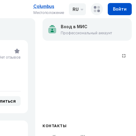
Columbus
Войти
RU
Местоположение
Вход в МИС
Профессиональный аккаунт
Нет отзывов
литься
КОНТАКТЫ