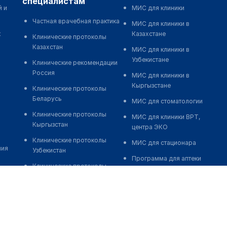
специалистам
й и
МИС для клиники
Частная врачебная практика
МИС для клиники в
к
Казахстане
Клинические протоколы
Казахстан
МИС для клиники в
Узбекистане
Клинические рекомендации
Россия
МИС для клиники в
Кыргызстане
Клинические протоколы
Беларусь
МИС для стоматологии
Клинические протоколы
МИС для клиники ВРТ,
Кыргызстан
центра ЭКО
Клинические протоколы
МИС для стационара
ния
Узбекистан
Программа для аптеки
Клинические протоколы
Автоматизация блока
диагностики и лечения
питания
Обзоры мировой
Реклама и продвижение
медицинской периодики
клиник
Заболевания: обзорные
Разработка сайта клиники