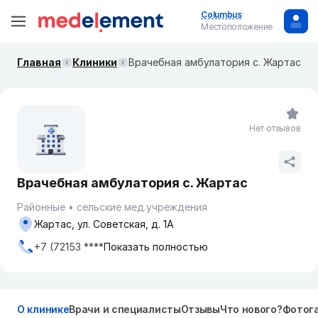
Columbus
Местоположение
Главная
Клиники
Врачебная амбулатория с. Жартас
Нет отзывов
Врачебная амбулатория с. Жартас
Районные
сельские мед.учреждения
Жартас, ул. Советская, д. 1А
+7 (72153 ****
Показать полностью
О клинике
Врачи и специалисты
Отзывы
Что нового?
Фотог