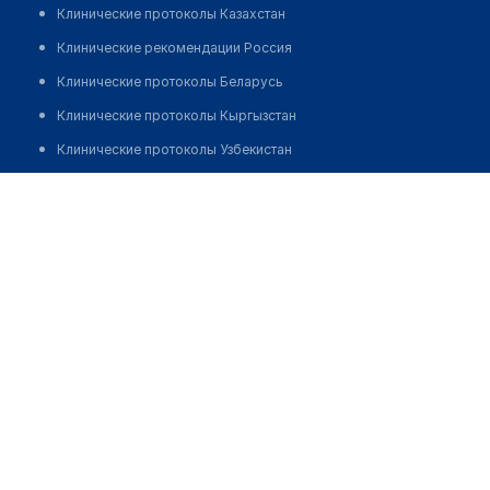
Клинические протоколы Казахстан
Клинические рекомендации Россия
Клинические протоколы Беларусь
Клинические протоколы Кыргызстан
Клинические протоколы Узбекистан
Клинические протоколы диагностики и лечения
Врачебная амбулатория с. Жартас
Обзоры мировой медицинской периодики
Позвонить
Заболевания: обзорные статьи
Новости здравоохранения
Медикаменты
Лабораторные показатели
Медицинские термины
Мобильные приложения
клиникам
МИС для клиники