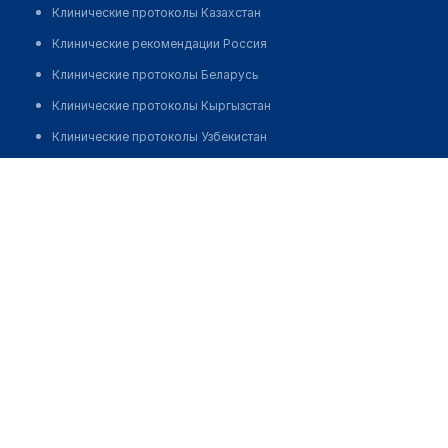
Клинические протоколы Казахстан
Клинические рекомендации Россия
Клинические протоколы Беларусь
Клинические протоколы Кыргызстан
Клинические протоколы Узбекистан
Клинические протоколы диагностики и лечения
Клиника "ВИП КЛИНИК-М"
Обзоры мировой медицинской периодики
Позвонить
Заболевания: обзорные статьи
Новости здравоохранения
Медикаменты
Лабораторные показатели
Медицинские термины
Мобильные приложения
клиникам
МИС для клиники