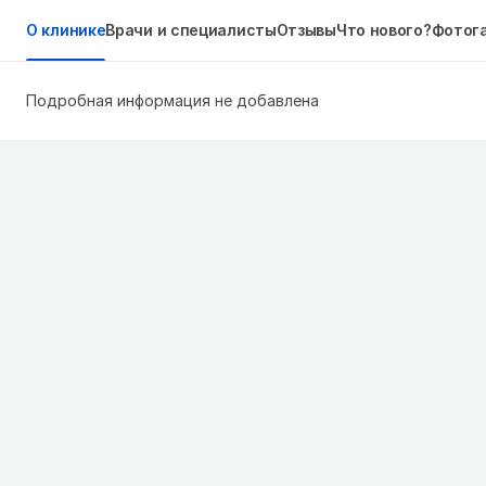
О клинике
Врачи и специалисты
Отзывы
Что нового?
Фотог
Подробная информация не добавлена