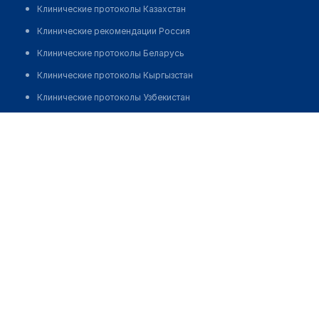
Клинические протоколы Казахстан
Клинические рекомендации Россия
Клинические протоколы Беларусь
Клинические протоколы Кыргызстан
Клинические протоколы Узбекистан
Клинические протоколы диагностики и лечения
Медицинский пункт с. Валерьяновка
Обзоры мировой медицинской периодики
Позвонить
Заболевания: обзорные статьи
Новости здравоохранения
Медикаменты
Лабораторные показатели
Медицинские термины
Мобильные приложения
клиникам
МИС для клиники