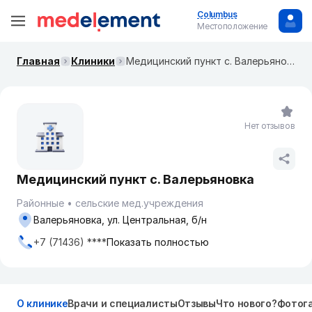
Columbus
Местоположение
Главная
Клиники
Медицинский пункт с. Валерьяновка
Нет отзывов
Медицинский пункт с. Валерьяновка
Районные
сельские мед.учреждения
Валерьяновка, ул. Центральная, б/н
+7 (71436) ****
Показать полностью
О клинике
Врачи и специалисты
Отзывы
Что нового?
Фотог