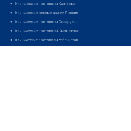
Клинические протоколы Казахстан
Клинические рекомендации Россия
Клинические протоколы Беларусь
Клинические протоколы Кыргызстан
Клинические протоколы Узбекистан
Клинические протоколы диагностики и лечения
Медицинский пункт с. Канай
Обзоры мировой медицинской периодики
Позвонить
Заболевания: обзорные статьи
Новости здравоохранения
Медикаменты
Лабораторные показатели
Медицинские термины
Мобильные приложения
клиникам
МИС для клиники