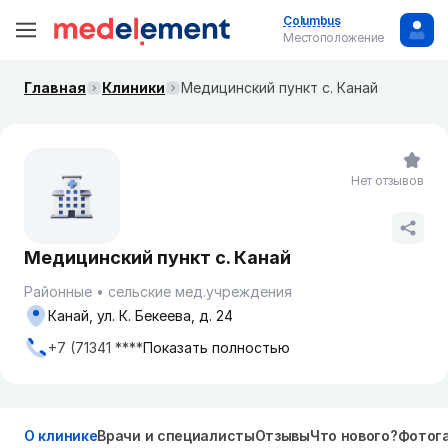
Columbus
Местоположение
Главная
Клиники
Медицинский пункт с. Канай
Нет отзывов
Медицинский пункт с. Канай
Районные
сельские мед.учреждения
Канай, ул. К. Бекеева, д. 24
+7 (71341 ****
Показать полностью
О клинике
Врачи и специалисты
Отзывы
Что нового?
Фотог