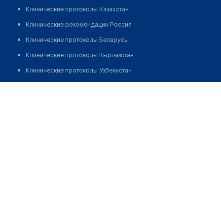
Клинические протоколы Казахстан
Клинические рекомендации Россия
Клинические протоколы Беларусь
Клинические протоколы Кыргызстан
Клинические протоколы Узбекистан
Клинические протоколы диагностики и лечения
Стоматология "EVRO DENT"
Обзоры мировой медицинской периодики
Позвонить
Заболевания: обзорные статьи
Новости здравоохранения
Медикаменты
Лабораторные показатели
Медицинские термины
Мобильные приложения
клиникам