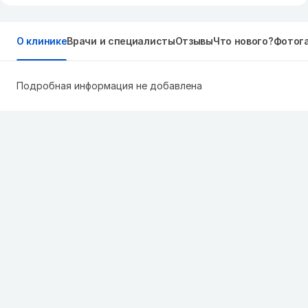
О клинике
Врачи и специалисты
Отзывы
Что нового?
Фотог
Подробная информация не добавлена