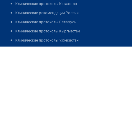
Клинические протоколы Казахстан
Клинические рекомендации Россия
Клинические протоколы Беларусь
Клинические протоколы Кыргызстан
Клинические протоколы Узбекистан
Клинические протоколы диагностики и лечения
Медицинский центр "РЕЦЕПТ"
Обзоры мировой медицинской периодики
Позвонить
Заболевания: обзорные статьи
Новости здравоохранения
Медикаменты
Лабораторные показатели
Медицинские термины
Мобильные приложения
клиникам
МИС для клиники