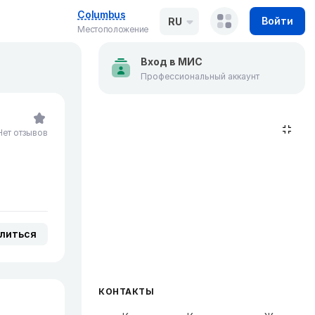
Columbus
Войти
RU
Местоположение
Вход в МИС
Профессиональный аккаунт
Нет отзывов
литься
КОНТАКТЫ