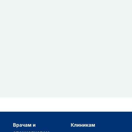
врачам и
клиникам