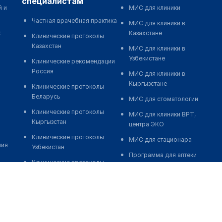
специалистам
й и
МИС для клиники
Частная врачебная практика
МИС для клиники в
к
Казахстане
Клинические протоколы
Казахстан
МИС для клиники в
Узбекистане
Клинические рекомендации
Россия
МИС для клиники в
Кыргызстане
Клинические протоколы
Беларусь
МИС для стоматологии
Клинические протоколы
МИС для клиники ВРТ,
Кыргызстан
центра ЭКО
Клинические протоколы
МИС для стационара
ния
Узбекистан
Программа для аптеки
Клинические протоколы
Автоматизация блока
диагностики и лечения
питания
Обзоры мировой
Реклама и продвижение
медицинской периодики
клиник
Заболевания: обзорные
Разработка сайта клиники