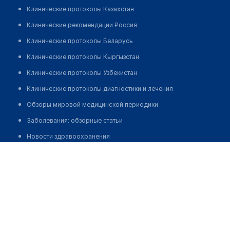
Клинические протоколы Казахстан
Клинические рекомендации Россия
Клинические протоколы Беларусь
Клинические протоколы Кыргызстан
Клинические протоколы Узбекистан
Клинические протоколы диагностики и лечения
Обзоры мировой медицинской периодики
Заболевания: обзорные статьи
Новости здравоохранения
Стоматология "МАРЖАН ТІС" на ул. Женис
Медикаменты
Лабораторные показатели
Медицинские термины
Мобильные приложения
клиникам