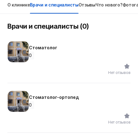
О клинике
Врачи и специалисты
Отзывы
Что нового?
Фотог
Врачи и специалисты (0)
Стоматолог
0
Нет отзывов
Стоматолог-ортопед
0
Нет отзывов