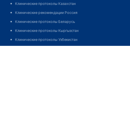
Клинические протоколы Казахстан
Клинические рекомендации Россия
Клинические протоколы Беларусь
Клинические протоколы Кыргызстан
Клинические протоколы Узбекистан
Клинические протоколы диагностики и лечения
Стоматология "MAMYR DENTAL CLINIC"
Обзоры мировой медицинской периодики
Позвонить
Заболевания: обзорные статьи
Новости здравоохранения
Медикаменты
Лабораторные показатели
Медицинские термины
Мобильные приложения
клиникам
МИС для клиники