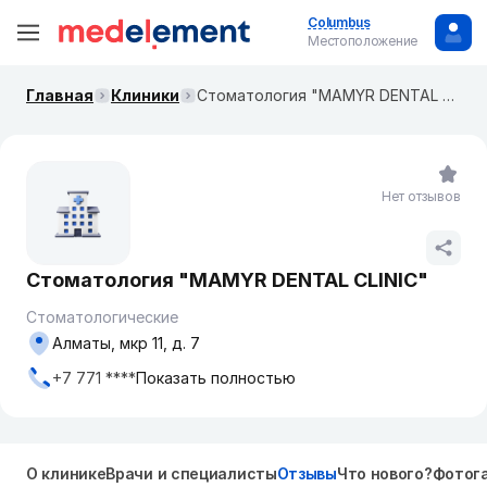
Columbus
Местоположение
Главная
Клиники
Стоматология "MAMYR DENTAL CLINIC"
Нет отзывов
Стоматология "MAMYR DENTAL CLINIC"
Стоматологические
Алматы, мкр 11, д. 7
+7 771 ****
Показать полностью
О клинике
Врачи и специалисты
Отзывы
Что нового?
Фотог