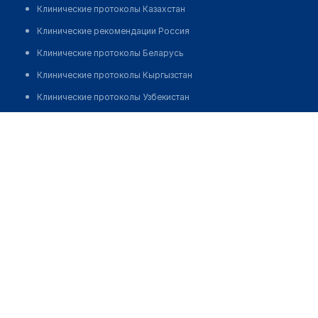
Клинические протоколы Казахстан
Клинические рекомендации Россия
Клинические протоколы Беларусь
Клинические протоколы Кыргызстан
Клинические протоколы Узбекистан
Клинические протоколы диагностики и лечения
​Железнодорожная больница (Отделение кардиологии)
Обзоры мировой медицинской периодики
Позвонить
Заболевания: обзорные статьи
Новости здравоохранения
Медикаменты
Лабораторные показатели
Медицинские термины
Мобильные приложения
клиникам
МИС для клиники