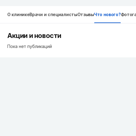
О клинике
Врачи и специалисты
Отзывы
Что нового?
Фотог
Акции и новости
Пока нет публикаций