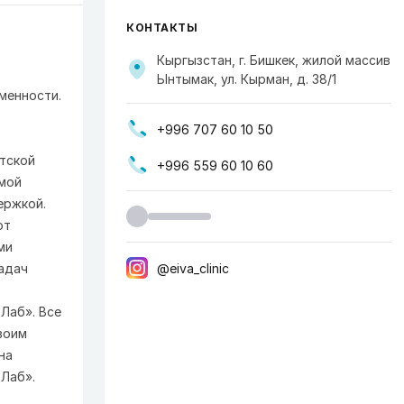
КОНТАКТЫ
Кыргызстан, г. Бишкек, жилой массив
Ынтымак, ул. Кырман, д. 38/1​
менности.
+996 707 60 10 50
тской
+996 559 60 10 60
мой
ержкой.
ют
ми
@eiva_clinic
задач
Лаб». Все
воим
на
Лаб».