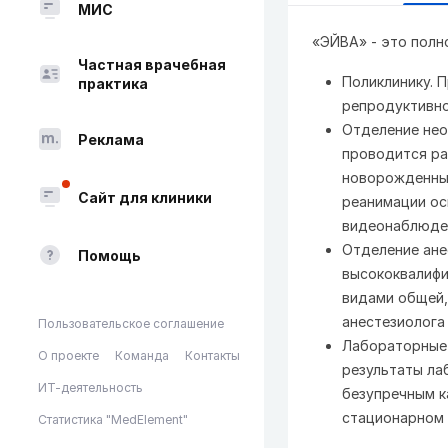
МИС
«ЭЙВА» - это полн
Частная врачебная
Поликлинику. 
практика
репродуктивно
Отделение нео
Реклама
проводится ра
новорожденным
Сайт для клиники
реанимации ос
видеонаблюден
Отделение ане
Помощь
высококвалифи
видами общей,
анестезиолога
Пользовательское соглашение
Лабораторные 
О проекте
Команда
Контакты
результаты ла
ИТ-деятельность
безупречным к
стационарном 
Статистика "MedElement"