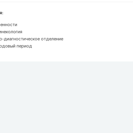
я:
менности
инекология
о-диагностическое отделение
родовый период