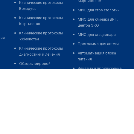
Кыргызстане
Клинические протоколы
Беларусь
МИС для стоматологии
Клинические протоколы
МИС для клиники ВРТ,
Кыргызстан
центра ЭКО
Клинические протоколы
МИС для стационара
ния
Узбекистан
Программа для аптеки
Клинические протоколы
Автоматизация блока
диагностики и лечения
питания
Обзоры мировой
Реклама и продвижение
медицинской периодики
клиник
Заболевания: обзорные
Разработка сайта клиники
статьи
Разработка сайта клиники в
Новости здравоохранения
России
Медикаменты
Разработка сайта клиники в
Лабораторные показатели
Казахстане
Медицинские термины
Разработка сайта клиники в
Беларуси
Мобильные приложения