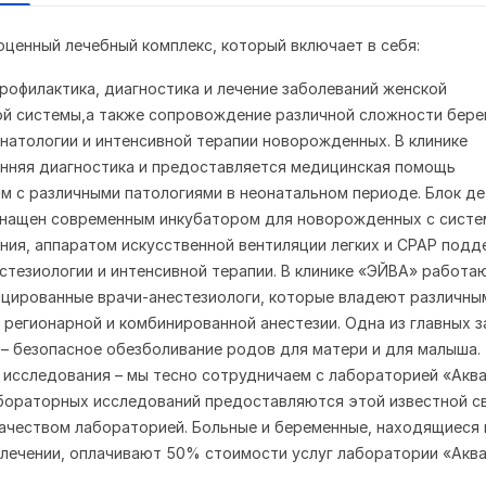
оценный лечебный комплекс, который включает в себя:
Профилактика, диагностика и лечение заболеваний женской
й системы,а также сопровождение различной сложности бере
натологии и интенсивной терапии новорожденных. В клинике
нняя диагностика и предоставляется медицинская помощь
 с различными патологиями в неонатальном периоде. Блок де
нащен современным инкубатором для новорожденных с систе
ия, аппаратом искусственной вентиляции легких и СPAP подд
стезиологии и интенсивной терапии. В клинике «ЭЙВА» работа
цированные врачи-анестезиологи, которые владеют различны
 регионарной и комбинированной анестезии. Одна из главных 
 – безопасное обезболивание родов для матери и для малыша.
исследования – мы тесно сотрудничаем с лабораторией «Аква
бораторных исследований предоставляются этой известной с
ачеством лабораторией. Больные и беременные, находящиеся 
лечении, оплачивают 50% стоимости услуг лаборатории «Аква