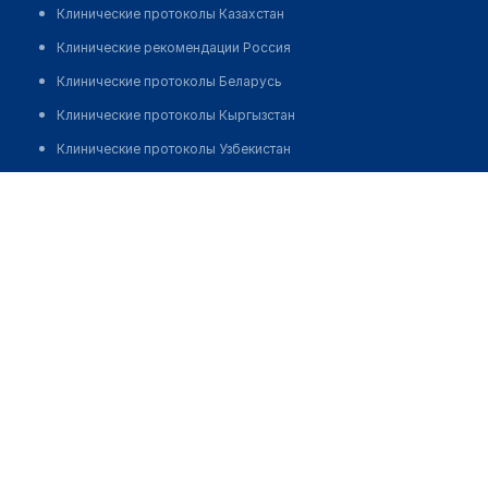
Клинические протоколы Казахстан
Клинические рекомендации Россия
Клинические протоколы Беларусь
Клинические протоколы Кыргызстан
Клинические протоколы Узбекистан
Клинические протоколы диагностики и лечения
Фельдшерско-акушерский пункт с. подхоз ПЧ-45
Обзоры мировой медицинской периодики
Позвонить
Заболевания: обзорные статьи
Новости здравоохранения
Медикаменты
Лабораторные показатели
Медицинские термины
Мобильные приложения
клиникам
МИС для клиники