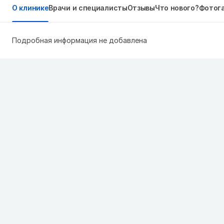
О клинике
Врачи и специалисты
Отзывы
Что нового?
Фотог
Подробная информация не добавлена