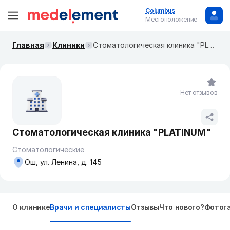
Columbus
Местоположение
Главная
Клиники
Стоматологическая клиника "PLATINUM"
Нет отзывов
Стоматологическая клиника "PLATINUM"
Стоматологические
Ош, ул. Ленина, д. 145
О клинике
Врачи и специалисты
Отзывы
Что нового?
Фотог