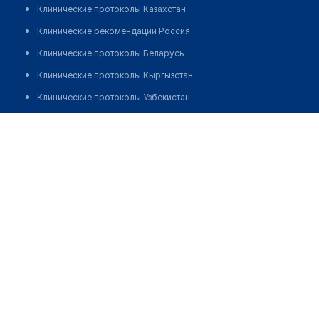
Клинические протоколы Казахстан
Клинические рекомендации Россия
Клинические протоколы Беларусь
Клинические протоколы Кыргызстан
Клинические протоколы Узбекистан
Клинические протоколы диагностики и лечения
Стоматологическая клиника "PLATINUM"
Обзоры мировой медицинской периодики
Заболевания: обзорные статьи
Новости здравоохранения
Медикаменты
Лабораторные показатели
Медицинские термины
Мобильные приложения
клиникам
МИС для клиники