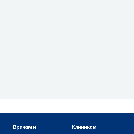
врачам и
клиникам