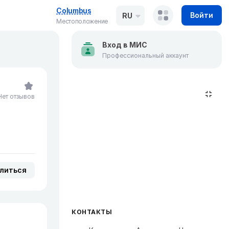
Columbus
Войти
RU
Местоположение
Вход в МИС
Профессиональный аккаунт
Нет отзывов
литься
КОНТАКТЫ