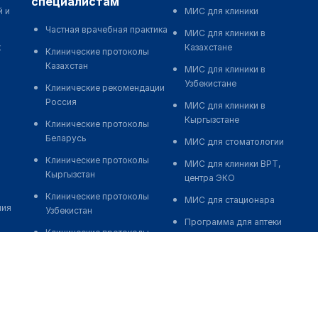
специалистам
й и
МИС для клиники
Частная врачебная практика
МИС для клиники в
к
Казахстане
Клинические протоколы
Казахстан
МИС для клиники в
Узбекистане
Клинические рекомендации
Россия
МИС для клиники в
Кыргызстане
Клинические протоколы
Беларусь
МИС для стоматологии
Клинические протоколы
МИС для клиники ВРТ,
Кыргызстан
центра ЭКО
Клинические протоколы
МИС для стационара
ния
Узбекистан
Программа для аптеки
Клинические протоколы
Автоматизация блока
диагностики и лечения
питания
Обзоры мировой
Реклама и продвижение
медицинской периодики
клиник
Заболевания: обзорные
Разработка сайта клиники