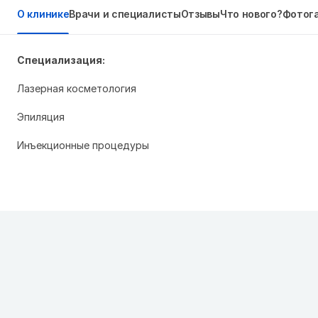
О клинике
Врачи и специалисты
Отзывы
Что нового?
Фотог
Специализация:
Лазерная косметология
Эпиляция
Инъекционные процедуры