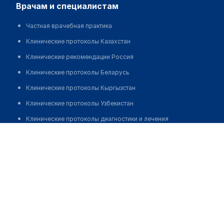
врачам и специалистам
Частная врачебная практика
Клинические протоколы Казахстан
Клинические рекомендации Россия
Клинические протоколы Беларусь
Клинические протоколы Кыргызстан
Клинические протоколы Узбекистан
Клинические протоколы диагностики и лечения
Медицинский центр "ANNA VI CLINICS"
Обзоры мировой медицинской периодики
Позвонить
Заболевания: обзорные статьи
Новости здравоохранения
Медикаменты
Лабораторные показатели
Медицинские термины