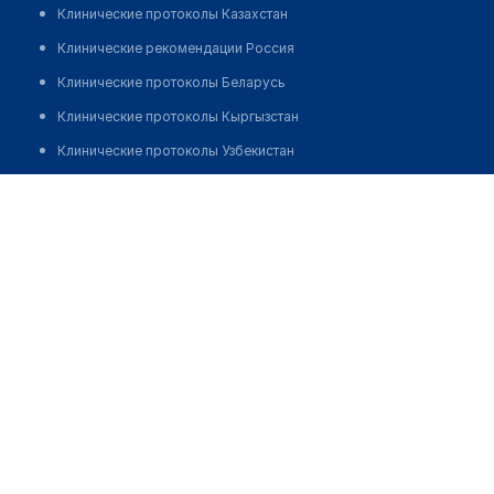
Клинические протоколы Казахстан
Клинические рекомендации Россия
Клинические протоколы Беларусь
Клинические протоколы Кыргызстан
Клинические протоколы Узбекистан
Клинические протоколы диагностики и лечения
Медицинская компания "ИНВИТРО" на Малом Понизовье
Обзоры мировой медицинской периодики
Позвонить
Заболевания: обзорные статьи
Новости здравоохранения
Медикаменты
Лабораторные показатели
Медицинские термины
Мобильные приложения
клиникам
МИС для клиники