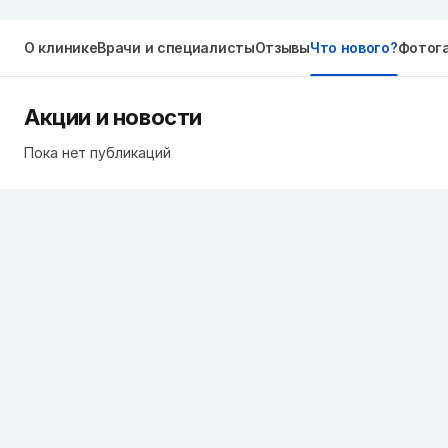
О клинике
Врачи и специалисты
Отзывы
Что нового?
Фотог
Акции и новости
Пока нет публикаций