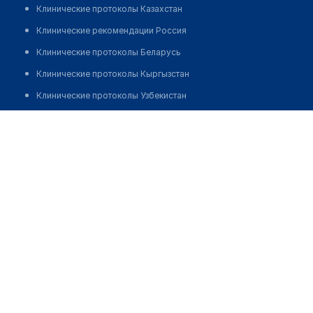
Клинические протоколы Казахстан
Клинические рекомендации Россия
Клинические протоколы Беларусь
Клинические протоколы Кыргызстан
Клинические протоколы Узбекистан
Клинические протоколы диагностики и лечения
Медицинский центр "ЕВРО-МЕД" на ​Покрышкина
Обзоры мировой медицинской периодики
Позвонить
Заболевания: обзорные статьи
Новости здравоохранения
Медикаменты
Лабораторные показатели
Медицинские термины
Мобильные приложения
клиникам
МИС для клиники