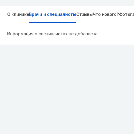
О клинике
Врачи и специалисты
Отзывы
Что нового?
Фотог
Информация о специалистах не добавлена