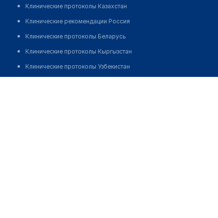
Клинические протоколы Казахстан
Клинические рекомендации Россия
Клинические протоколы Беларусь
Клинические протоколы Кыргызстан
Клинические протоколы Узбекистан
Клинические протоколы диагностики и лечения
Медицинский центр "DOKTOR SERVIS"
Обзоры мировой медицинской периодики
Позвонить
Заболевания: обзорные статьи
Новости здравоохранения
Медикаменты
Лабораторные показатели
Медицинские термины
Мобильные приложения
клиникам
МИС для клиники