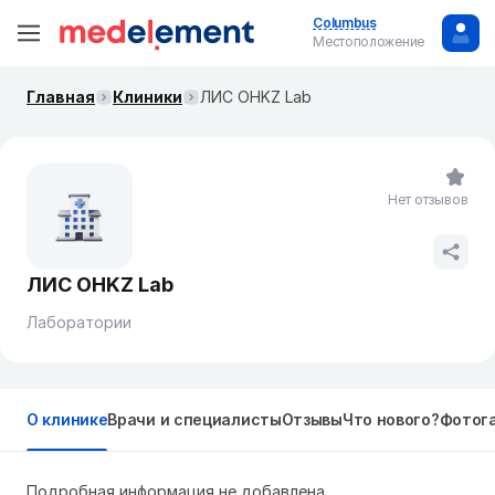
Columbus
Местоположение
Главная
Клиники
ЛИС OHKZ Lab
Нет отзывов
ЛИС OHKZ Lab
Лаборатории
О клинике
Врачи и специалисты
Отзывы
Что нового?
Фотог
Подробная информация не добавлена