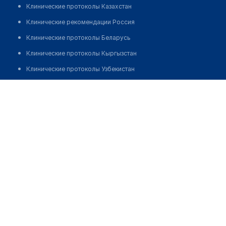
Клинические протоколы Казахстан
Клинические рекомендации Россия
Клинические протоколы Беларусь
Клинические протоколы Кыргызстан
Клинические протоколы Узбекистан
Клинические протоколы диагностики и лечения
ЛИС OHKZ Lab
Обзоры мировой медицинской периодики
Заболевания: обзорные статьи
Новости здравоохранения
Медикаменты
Лабораторные показатели
Медицинские термины
Мобильные приложения
клиникам
МИС для клиники