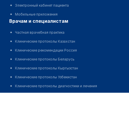
Электронный кабинет пациента
Мобильные приложения
врачам и специалистам
Частная врачебная практика
Клинические протоколы Казахстан
Клинические рекомендации Россия
Клинические протоколы Беларусь
Клинические протоколы Кыргызстан
Клинические протоколы Узбекистан
Клинические протоколы диагностики и лечения
Обзоры мировой медицинской периодики
Гинекологический кабинет "ЖЕНСКИЙ ДОКТОР".
Ольжаева Менгуль Алипхановна
Заболевания: обзорные статьи
Новости здравоохранения
Позвонить
Медикаменты