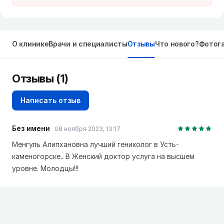
О клинике
Врачи и специалисты
Отзывы
Что нового?
Фотог
Отзывы
(1)
Написать отзыв
Без имени
08 ноября 2023, 13:17
Менгуль Алипхановна лучший гениколог в Усть-
каменогорске.. В Женский доктор услуга на высшем
уровне. Молодцы!!!