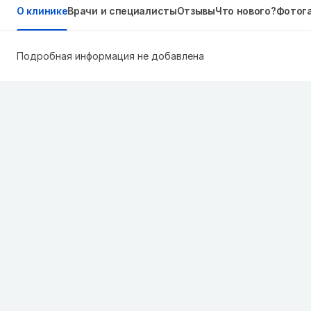
О клинике
Врачи и специалисты
Отзывы
Что нового?
Фотог
Подробная информация не добавлена