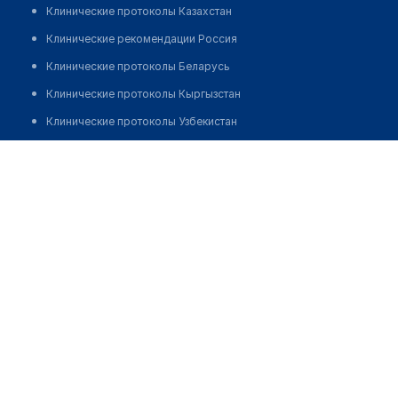
Клинические протоколы Казахстан
Клинические рекомендации Россия
Клинические протоколы Беларусь
Клинические протоколы Кыргызстан
Клинические протоколы Узбекистан
Клинические протоколы диагностики и лечения
Медицинский центр "ЭГО ЦЕНТР КОРРЕКЦИИ ФИГУРЫ"
Обзоры мировой медицинской периодики
Позвонить
Заболевания: обзорные статьи
Новости здравоохранения
Медикаменты
Лабораторные показатели
Медицинские термины
Мобильные приложения
клиникам
МИС для клиники