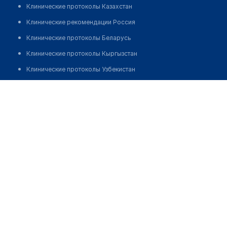
Клинические протоколы Казахстан
Клинические рекомендации Россия
Клинические протоколы Беларусь
Клинические протоколы Кыргызстан
Клинические протоколы Узбекистан
Клинические протоколы диагностики и лечения
Клиника эстетической медицины "TIFFANY PLAZA"
Обзоры мировой медицинской периодики
Заболевания: обзорные статьи
Новости здравоохранения
Медикаменты
Лабораторные показатели
Медицинские термины
Мобильные приложения
клиникам
МИС для клиники