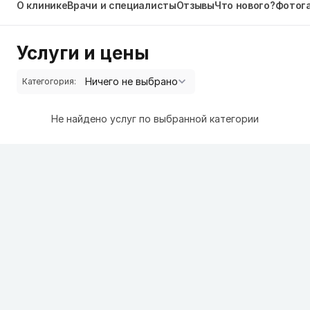
О клинике
Врачи и специалисты
Отзывы
Что нового?
Фотог
Услуги и цены
Категогория:
Не найдено услуг по выбранной категории