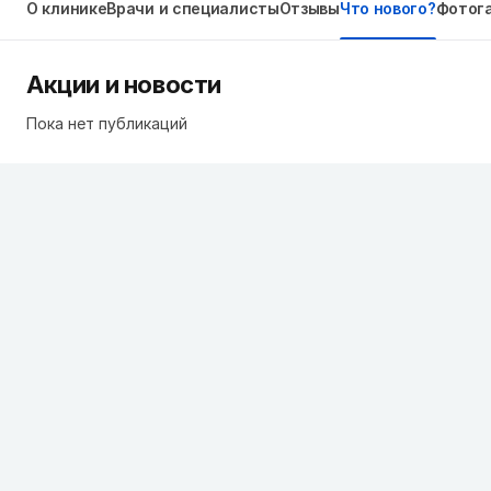
О клинике
Врачи и специалисты
Отзывы
Что нового?
Фотог
Акции и новости
Пока нет публикаций