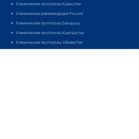
Клинические протоколы Казахстан
Клинические рекомендации Россия
Клинические протоколы Беларусь
Клинические протоколы Кыргызстан
Клинические протоколы Узбекистан
Клинические протоколы диагностики и лечения
Клиника эстетической медицины "TIFFANY PLAZA"
Обзоры мировой медицинской периодики
Заболевания: обзорные статьи
Новости здравоохранения
Медикаменты
Лабораторные показатели
Медицинские термины
Мобильные приложения
клиникам
МИС для клиники