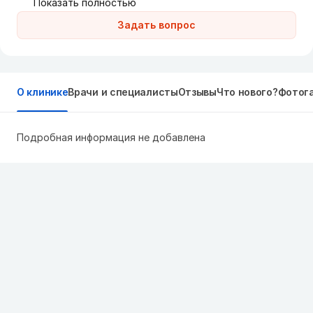
Показать полностью
Задать вопрос
О клинике
Врачи и специалисты
Отзывы
Что нового?
Фотог
Подробная информация не добавлена