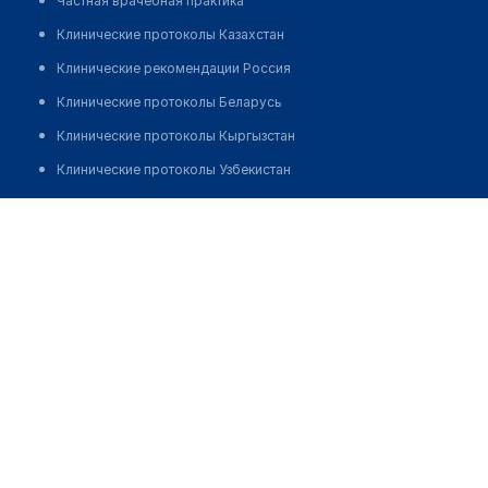
Частная врачебная практика
Клинические протоколы Казахстан
Клинические рекомендации Россия
Клинические протоколы Беларусь
Клинические протоколы Кыргызстан
Клинические протоколы Узбекистан
Клинические протоколы диагностики и лечения
Nurlab medical clinic №1
Обзоры мировой медицинской периодики
Позвонить
Заболевания: обзорные статьи
Новости здравоохранения
Медикаменты
Лабораторные показатели
Медицинские термины
Мобильные приложения
клиникам