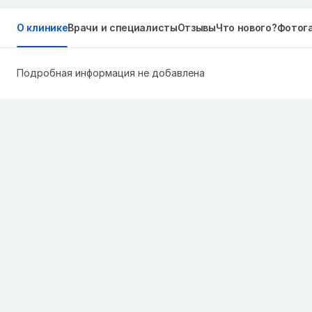
О клинике
Врачи и специалисты
Отзывы
Что нового?
Фотог
Подробная информация не добавлена