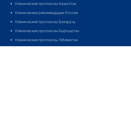
Клинические протоколы Казахстан
Клинические рекомендации Россия
Клинические протоколы Беларусь
Клинические протоколы Кыргызстан
Клинические протоколы Узбекистан
Клинические протоколы диагностики и лечения
Медицинский центр "МЕДЛАБ" на 10-линии В.О.
Обзоры мировой медицинской периодики
Позвонить
Заболевания: обзорные статьи
Новости здравоохранения
Медикаменты
Лабораторные показатели
Медицинские термины
Мобильные приложения
клиникам
МИС для клиники