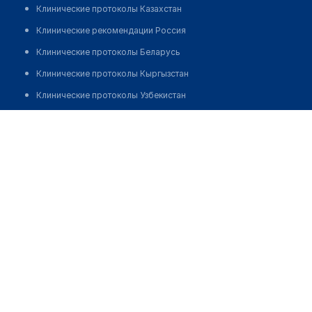
Клинические протоколы Казахстан
Клинические рекомендации Россия
Клинические протоколы Беларусь
Клинические протоколы Кыргызстан
Клинические протоколы Узбекистан
Клинические протоколы диагностики и лечения
Клиника "TRANS MEDICAL CLINIC"
Обзоры мировой медицинской периодики
Позвонить
Заболевания: обзорные статьи
Новости здравоохранения
Медикаменты
Лабораторные показатели
Медицинские термины
Мобильные приложения
клиникам
МИС для клиники