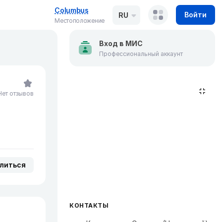
Columbus
Войти
RU
Местоположение
Вход в МИС
Профессиональный аккаунт
Нет отзывов
литься
КОНТАКТЫ