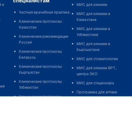
специалистам
й и
МИС для клиники
Частная врачебная практика
МИС для клиники в
к
Казахстане
Клинические протоколы
Казахстан
МИС для клиники в
Узбекистане
Клинические рекомендации
Россия
МИС для клиники в
Кыргызстане
Клинические протоколы
Беларусь
МИС для стоматологии
Клинические протоколы
МИС для клиники ВРТ,
Кыргызстан
центра ЭКО
Клинические протоколы
МИС для стационара
ния
Узбекистан
Программа для аптеки
Клинические протоколы
Автоматизация блока
диагностики и лечения
питания
Обзоры мировой
Реклама и продвижение
медицинской периодики
клиник
Заболевания: обзорные
Разработка сайта клиники