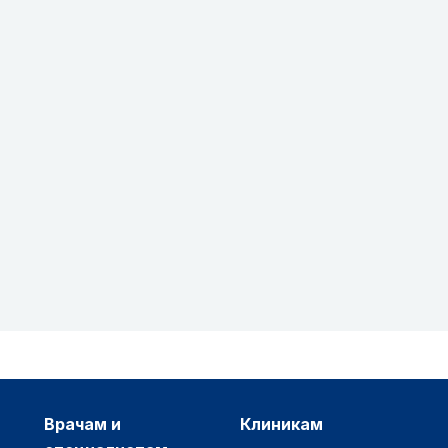
врачам и
клиникам