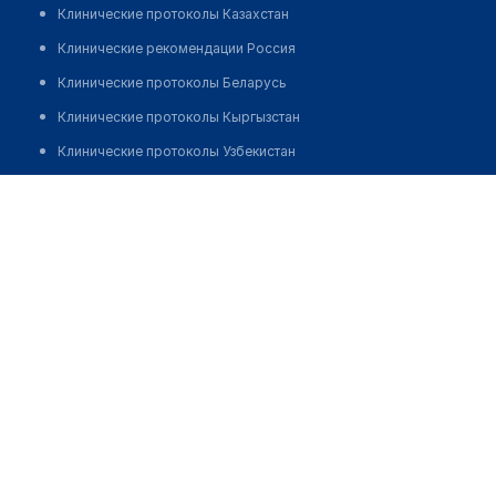
Клинические протоколы Казахстан
Клинические рекомендации Россия
Клинические протоколы Беларусь
Клинические протоколы Кыргызстан
Клинические протоколы Узбекистан
Клинические протоколы диагностики и лечения
Акжарская центральная районная больница с. Талшик
Обзоры мировой медицинской периодики
Позвонить
Заболевания: обзорные статьи
Новости здравоохранения
Медикаменты
Лабораторные показатели
Медицинские термины
Мобильные приложения
клиникам
МИС для клиники