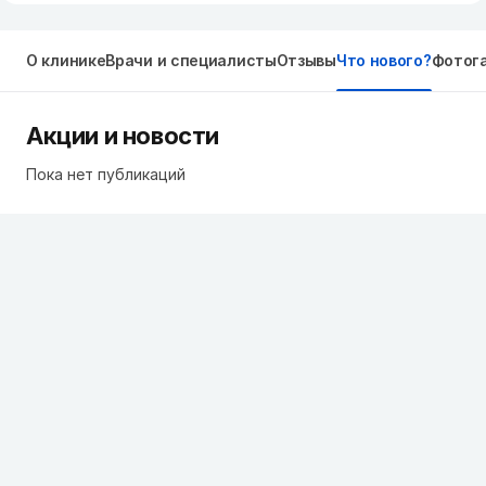
О клинике
Врачи и специалисты
Отзывы
Что нового?
Фотог
Акции и новости
Пока нет публикаций